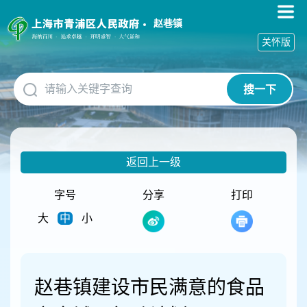
无
障
赵巷镇
碍
关怀版
操
作
说
搜一下
明
跳
转
到
网
返回上一级
站
导
航
字号
分享
打印
区
大
中
小
跳
转
到
主
要
赵巷镇建设市民满意的食品
内