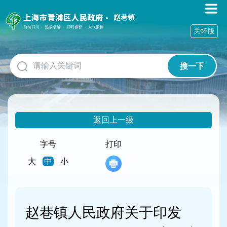
无
障
赵巷镇
碍
关怀版
操
作
说
搜一下
明
跳
转
到
网
返回上一级
站
导
航
字号
打印
区
大
中
小
跳
转
到
主
要
赵巷镇人民政府关于印发
内