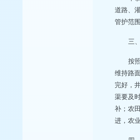
道路、
管护范
三
按
维持路
完好，
渠要及
补；农
进，农