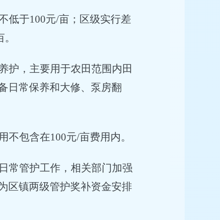
不低于
100
元
/
亩；区级实行差
亩。
养护，主要用于农田范围内田
备日常保养和大修、泵房翻
用不包含在
100
元
/
亩费用内。
日常管护工作，相关部门加强
为区镇两级管护奖补资金安排