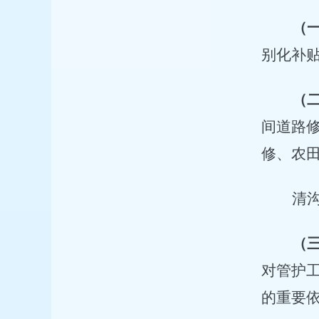
（
别化补
（
间道路
修、农
清
（
对管护
的重要