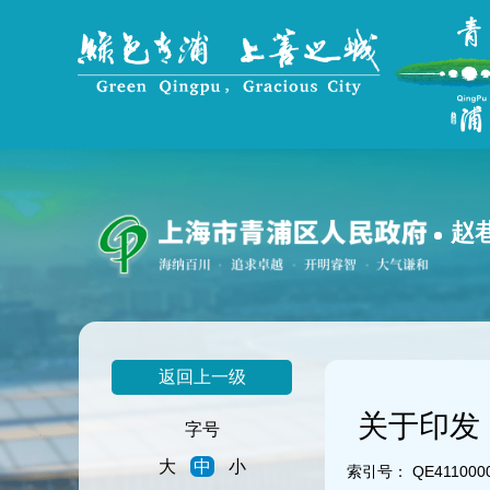
无
障
碍
操
作
说
明
跳
转
到
赵
网
站
导
航
区
跳
返回上一级
转
到
关于印发
主
字号
要
大
中
小
内
索引号：
QE411000