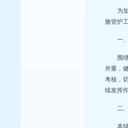
为
施管护
一
围
并重，
考核，
续发挥
二
本