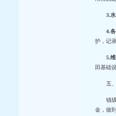
3.
水
4.
各
护，记
5.
维
田基础
五
镇
金，做