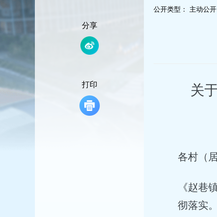
容
公开类型：
主动公开
区
域
分享
打印
关
各村（
《赵巷
彻落实