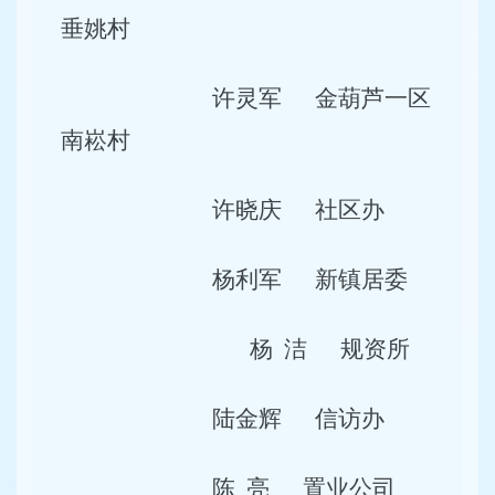
垂姚村
许灵军
金葫芦一区
南崧村
许晓庆
社区办
杨利军
新镇居委
杨
洁
规资所
陆金辉
信访办
陈
亮
置业公司