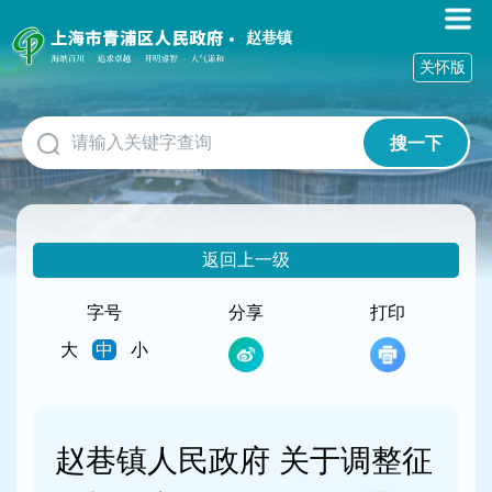
无
障
赵巷镇
碍
关怀版
操
作
说
搜一下
明
跳
转
到
网
返回上一级
站
导
航
字号
分享
打印
区
大
中
小
跳
转
到
主
要
赵巷镇人民政府 关于调整征
内