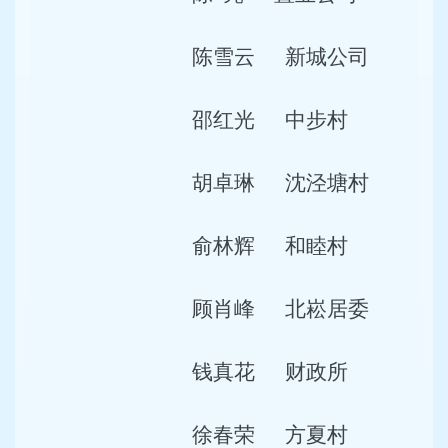
陈雪云
新城公司
邵红光
中步村
胡卓琳
沈泾塘村
俞林辉
和睦村
顾肖峰
北崧居委
钱真花
财政所
徐春荣
方夏村