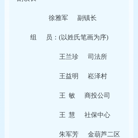
徐雅军
副镇长
组
员：
(
以姓氏笔画为序
)
王兰珍
司法所
王益明
崧泽村
王
敏
商投公司
王
慧
社保中心
朱军芳
金葫芦二区