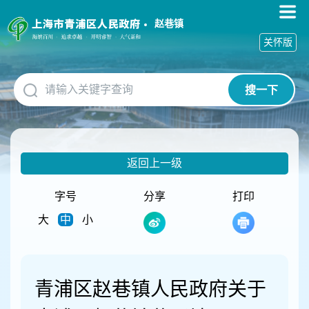
无
障
赵巷镇
碍
关怀版
操
作
说
搜一下
明
跳
转
到
网
返回上一级
站
导
航
字号
分享
打印
区
大
中
小
跳
转
到
主
要
青浦区赵巷镇人民政府关于
内