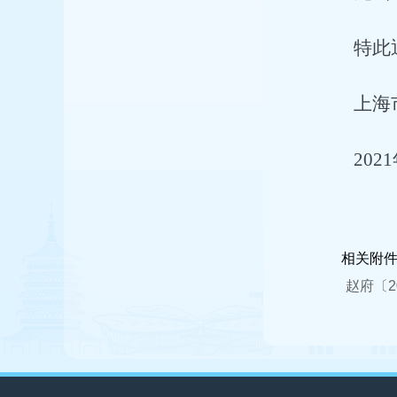
特此
上海
2021
相关附
赵府〔