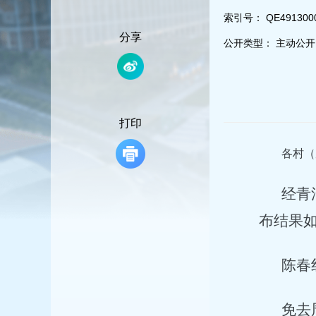
容
区
索引号：
QE491300
域
分享
公开类型：
主动公开
打印
各村（
经青
布结果
陈春
免去