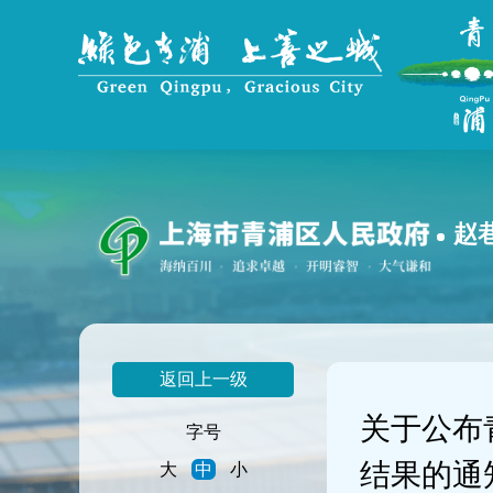
无
障
碍
操
作
说
明
跳
转
到
赵
网
站
导
航
区
跳
返回上一级
转
到
关于公布
主
字号
要
结果的通
大
中
小
内