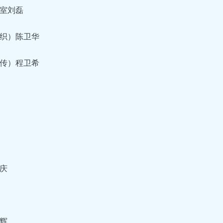
室刘磊
织）陈卫华
传）程卫希
庆
辉