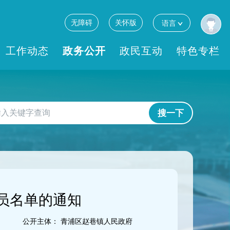
无障碍
关怀版
语言
工作动态
政务公开
政民互动
特色专栏
搜一下
员名单的通知
公开主体：
青浦区赵巷镇人民政府