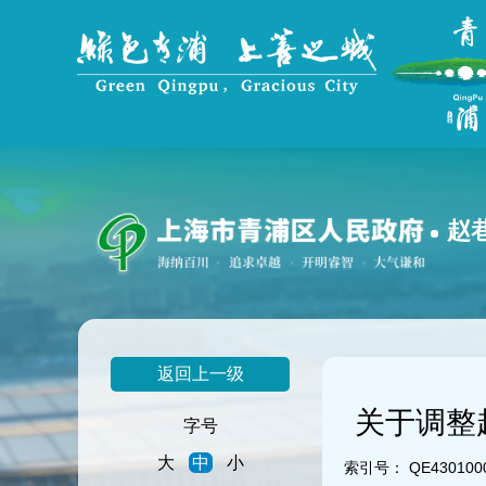
无
障
碍
操
作
说
明
跳
转
到
赵
网
站
导
航
区
跳
返回上一级
转
到
关于调整
主
字号
要
大
中
小
内
索引号：
QE4301000