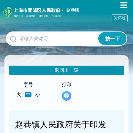
无
障
赵巷镇
碍
关怀版
操
作
说
搜一下
明
跳
转
到
网
返回上一级
站
导
航
字号
打印
区
大
中
小
跳
转
到
主
要
赵巷镇人民政府关于印发
内