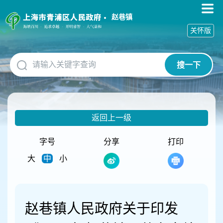
无
障
赵巷镇
碍
关怀版
操
作
说
搜一下
明
跳
转
到
网
返回上一级
站
导
航
字号
分享
打印
区
大
中
小
跳
转
到
主
要
赵巷镇人民政府关于印发
内