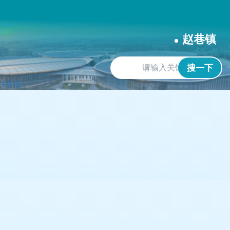
无
障
碍
赵巷镇
操
作
说
搜一下
明
跳
关怀版
转
到
网
站
导
航
区
跳
转
到
主
要
内