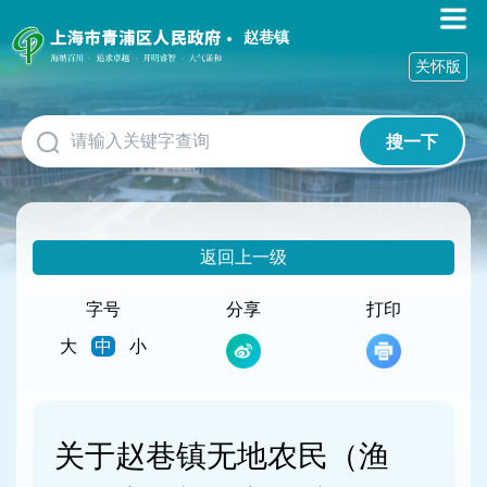
无
障
赵巷镇
碍
关怀版
操
作
说
搜一下
明
跳
转
到
网
返回上一级
站
导
航
字号
分享
打印
区
大
中
小
跳
转
到
主
要
关于赵巷镇无地农民（渔
内