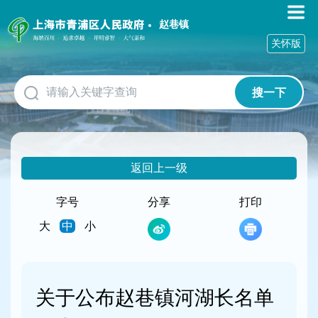
无
障
赵巷镇
碍
关怀版
操
作
说
搜一下
明
跳
转
到
网
返回上一级
站
导
航
字号
分享
打印
区
大
中
小
跳
转
到
主
要
关于公布赵巷镇河湖长名单
内