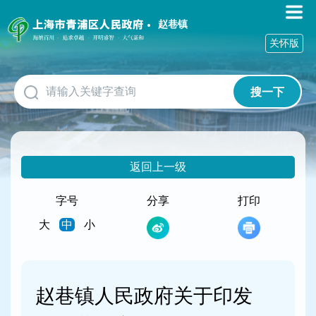
无
障
赵巷镇
碍
关怀版
操
作
说
搜一下
明
跳
转
到
网
返回上一级
站
导
航
字号
分享
打印
区
大
中
小
跳
转
到
主
要
赵巷镇人民政府关于印发
内