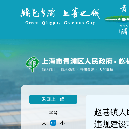
无
障
碍
操
作
说
明
跳
转
到
赵
网
站
导
航
区
跳
返回上一级
转
到
赵巷镇人
主
字号
要
违规建设
大
中
小
内