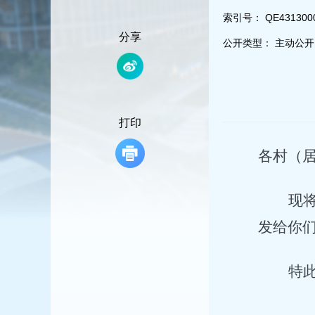
容
区
索引号：
QE431300
域
分享
公开类型：
主动公开
打印
各村（
现
发给你
特