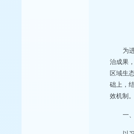
为
治成果
区域生
础上，
效机制
一
以