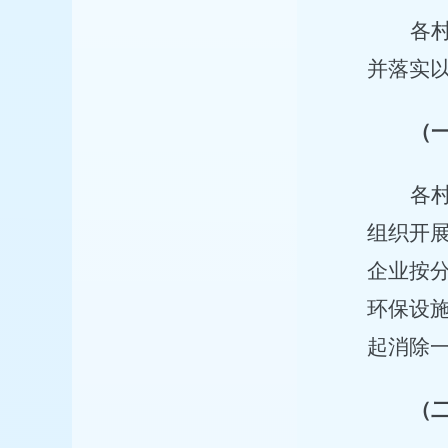
各
并落实
（
各
组织开
企业按
环保设
起消除
（