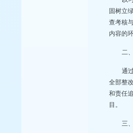
固树立
查考核
内容的
二
通
全部整
和责任
目。
三