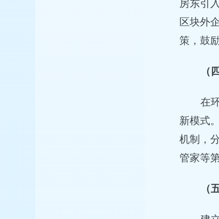
房东引
区块外
策，鼓
（
在
新模式
机制，
管家等
（