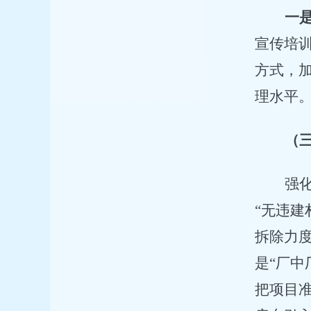
一
宣传培
方式，
理水平
（
强
“无违建
拆除力
是
“厂中
把项目