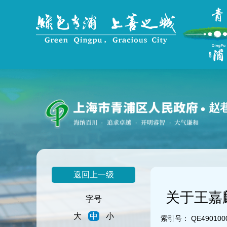
无
障
碍
操
作
说
明
跳
转
到
赵
网
站
导
航
区
跳
返回上一级
转
到
关于王嘉
主
字号
要
大
中
小
内
索引号：
QE4901000