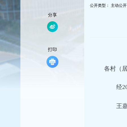
容
公开类型：
主动公开
区
域
分享
打印
各村（
经
王