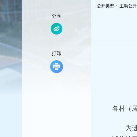
容
公开类型：
主动公开
区
域
分享
打印
各村（
为