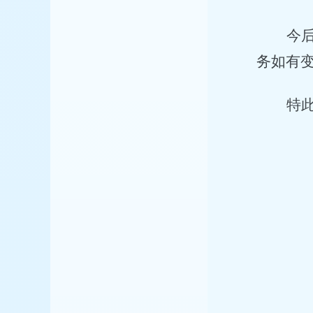
今
务如有
特