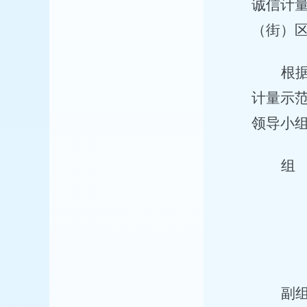
诚信计
（街）
根
计量示
领导小
组
副