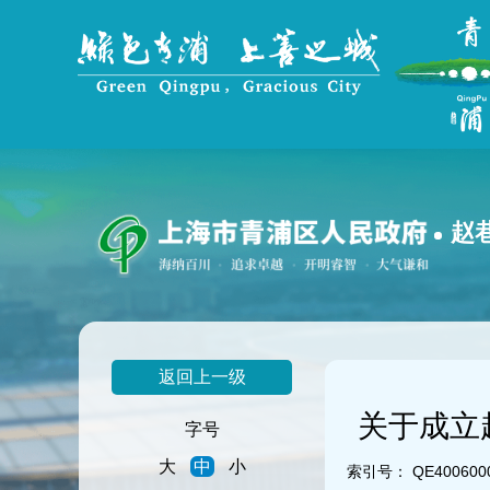
无
障
碍
操
作
说
明
跳
转
到
赵
网
站
导
航
区
跳
返回上一级
转
到
关于成立
主
字号
要
大
中
小
内
索引号：
QE4006000