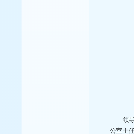
领
公室主