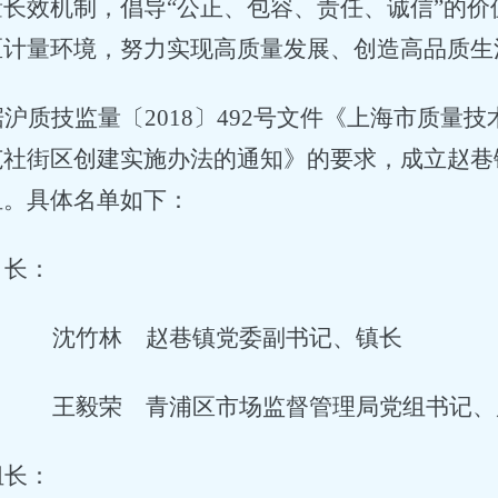
量长效机制，倡导
“
公正、包容、责任、诚信
”
的价
区计量环境，努力实现高质量发展、创造高品质生
据沪质技监量〔
2018
〕
492
号文件《上海市质量技
范社街区创建实施办法的通知》的要求，成立赵巷
组。具体名单如下：
 长：
沈竹林 赵巷镇党委副书记、镇长
王毅荣 青浦区市场监督管理局党组书记、
组长：