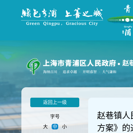
无
障
碍
操
作
说
明
跳
转
到
赵
网
站
导
航
区
跳
返回上一级
转
到
赵巷镇人
主
字号
要
方案》的
大
中
小
内