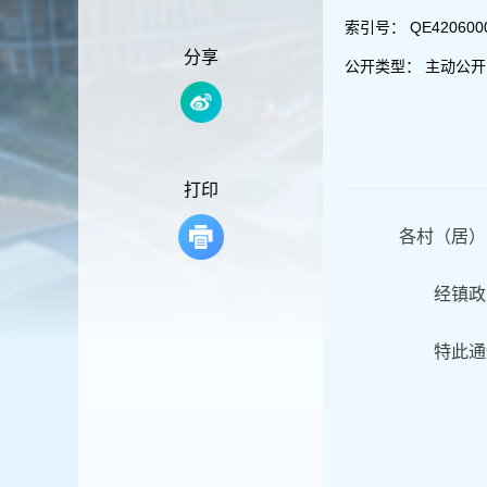
容
区
索引号：
QE420600
域
分享
公开类型：
主动公开
打印
各村（居）
经镇政
特此通