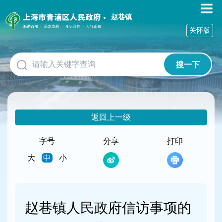
无
障
赵巷镇
碍
关怀版
操
作
说
搜一下
明
跳
转
到
网
返回上一级
站
导
航
字号
分享
打印
区
大
中
小
跳
转
到
主
要
赵巷镇人民政府信访事项的
内