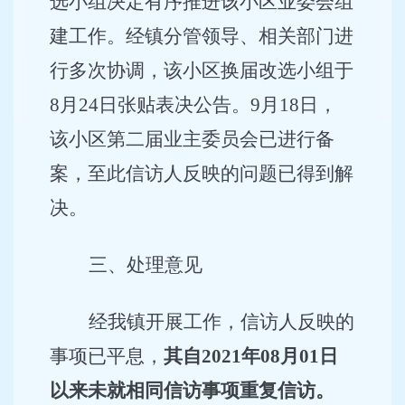
选小组决定有序推进该小区业委会组
建工作。经镇分管领导、相关部门进
行多次协调，该小区换届改选小组于
8
月
24
日张贴表决公告。
9
月
18
日，
该小区第二届业主委员会已进行备
案，至此信访人反映的问题已得到解
决。
三、处理意见
经我镇开展工作，信访人反映的
事项已平息，
其自
2021
年
08
月
01
日
以来未就相同信访事项重复信访
。