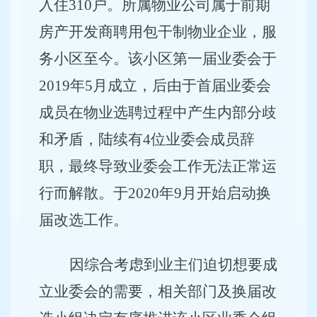
入住
310
户。所属物业公司属于前期
房产开发商聘用包干制物业企业，服
务小区至今。该小区第一届业委会于
2019
年
5
月成立，后由于首届业委会
成员在物业选聘过程中产生内部分歧
和矛盾，陆续有
4
位业委会成员辞
职，最终导致业委会工作无法正常运
行而解散。于
2020
年
9
月开始启动换
届改选工作。
因综合考虑到业主们迫切想要成
立业委会的需要，相关部门及换届改