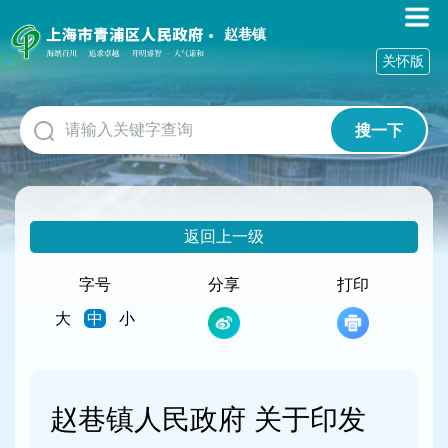
无
障
赵巷镇
碍
关怀版
操
作
说
搜一下
明
跳
转
到
网
返回上一级
站
导
航
字号
分享
打印
区
大
中
小
跳
转
到
主
要
赵巷镇人民政府 关于印发
内