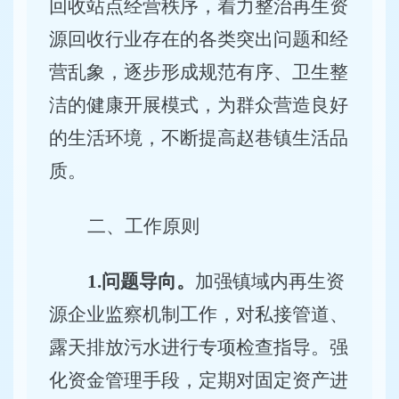
回收
站点
经营秩序，
着力
整治再生资
源
回收行业存在
的各类
突出
问题和
经
营乱象，
逐步
形成
规范有序
、
卫生整
洁
的
健康开展模式
，
为群众
营造
良好
的
生活
环境
，
不断提高
赵巷镇生活品
质。
二、工作原则
1.问题导向。
加强镇域内再生资
源企业监察机制工作，对私接管道、
露天排放污水进行专项检查指导。强
化资金管理手段，定期对固定资产进