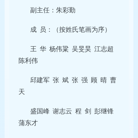
副主任：朱彩勤
成
员：（按姓氏笔画为序）
王
华
杨伟粱
吴旻昊
江志超
陈利伟
邱建军
张
斌
张
强
顾
晴
曹
天
盛国峰
谢志云
程
剑
彭继锋
蒲东才