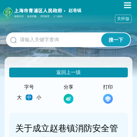
无
障
赵巷镇
碍
关怀版
操
作
说
搜一下
明
跳
转
到
网
返回上一级
站
导
航
字号
分享
打印
区
大
中
小
跳
转
到
主
要
关于成立赵巷镇消防安全管
内