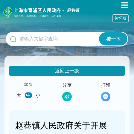
无
障
赵巷镇
碍
关怀版
操
作
说
搜一下
明
跳
转
到
网
返回上一级
站
导
航
字号
分享
打印
区
大
中
小
跳
转
到
主
要
赵巷镇人民政府关于开展
内