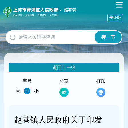
无
障
赵巷镇
碍
关怀版
操
作
说
搜一下
明
跳
转
到
网
返回上一级
站
导
航
字号
分享
打印
区
大
中
小
跳
转
到
主
要
赵巷镇人民政府关于印发
内