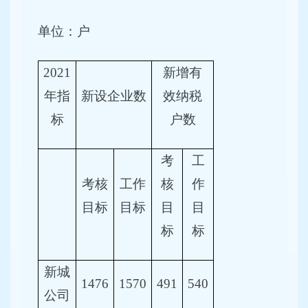
单位：户
2021
新增有
年指
新设企业数
效纳税
标
户数
考
工
考核
工作
核
作
目标
目标
目
目
标
标
新城
1476
1570
491
540
公司