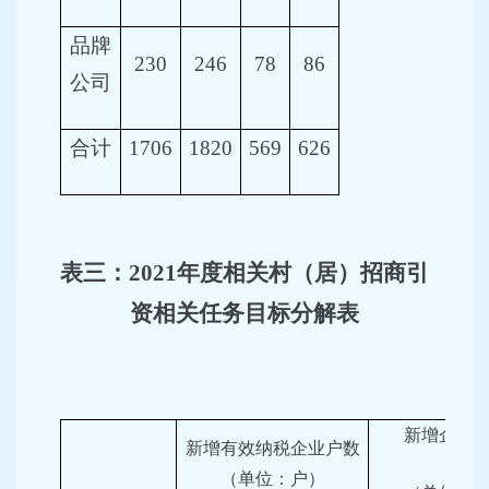
品牌
230
246
78
86
公司
合计
1706
1820
569
626
表三
：
2021年度相关村
（
居
）
招商
引
资相关
任务目标
分解表
新增企业
新增有效纳税企业户数
（单位：户）