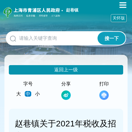
无
障
赵巷镇
碍
关怀版
操
作
说
搜一下
明
跳
转
到
网
返回上一级
站
导
航
字号
分享
打印
区
大
中
小
跳
转
到
主
要
赵巷镇关于2021年税收及招
内