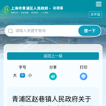
无
障
赵巷镇
碍
关怀版
操
作
说
搜一下
明
跳
转
到
网
返回上一级
站
导
航
字号
分享
打印
区
大
中
小
跳
转
到
主
要
青浦区赵巷镇人民政府关于
内