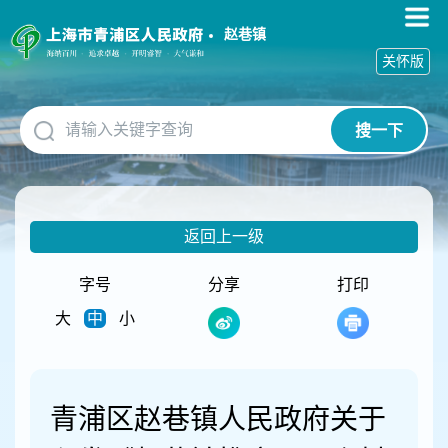
无
障
赵巷镇
碍
关怀版
操
作
说
搜一下
明
跳
转
到
网
返回上一级
站
导
航
字号
分享
打印
区
大
中
小
跳
转
到
主
要
青浦区赵巷镇人民政府关于
内