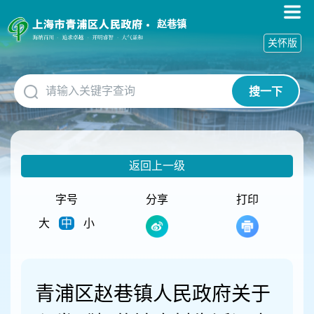
无
障
赵巷镇
碍
关怀版
操
作
说
搜一下
明
跳
转
到
网
返回上一级
站
导
航
字号
分享
打印
区
大
中
小
跳
转
到
主
要
青浦区赵巷镇人民政府关于
内