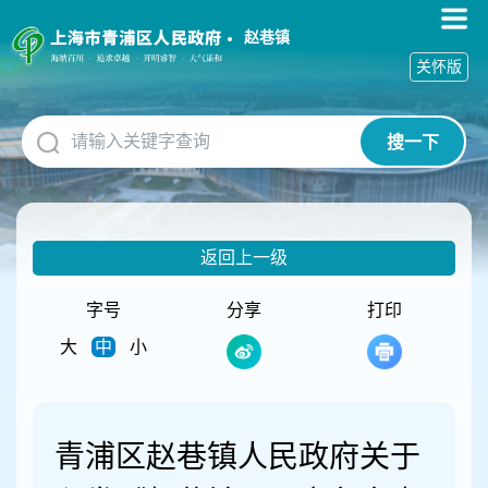
无
障
赵巷镇
碍
关怀版
操
作
说
搜一下
明
跳
转
到
网
返回上一级
站
导
航
字号
分享
打印
区
大
中
小
跳
转
到
主
要
青浦区赵巷镇人民政府关于
内