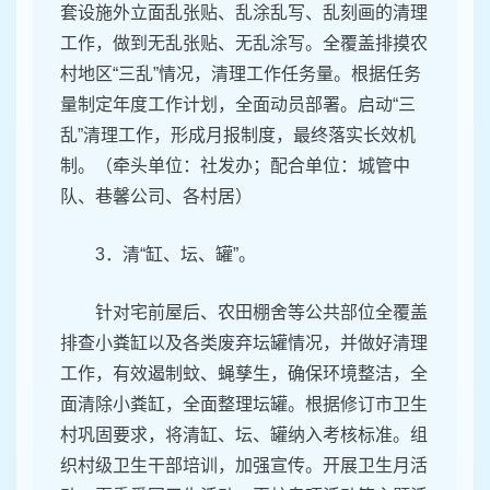
套设施外立面乱张贴、乱涂乱写、乱刻画的清理
工作，做到无乱张贴、无乱涂写。全覆盖排摸农
村地区“三乱”情况，清理工作任务量。根据任务
量制定年度工作计划，全面动员部署。启动“三
乱”清理工作，形成月报制度，最终落实长效机
制。（牵头单位：社发办；配合单位：城管中
队、巷馨公司、各村居）
3．清“缸、坛、罐”。
针对宅前屋后、农田棚舍等公共部位全覆盖
排查小粪缸以及各类废弃坛罐情况，并做好清理
工作，有效遏制蚊、蝇孳生，确保环境整洁，全
面清除小粪缸，全面整理坛罐。根据修订市卫生
村巩固要求，将清缸、坛、罐纳入考核标准。组
织村级卫生干部培训，加强宣传。开展卫生月活