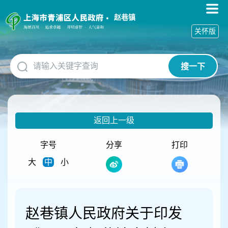
无
障
赵巷镇
碍
关怀版
操
作
说
搜一下
明
跳
转
到
网
返回上一级
站
导
航
字号
分享
打印
区
大
中
小
跳
转
到
主
要
赵巷镇人民政府关于印发
内