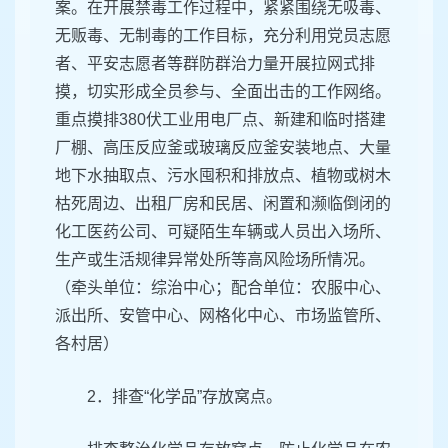
案。在开展禁毒工作过程中，紧紧围绕无吸毒、
无贩毒、无制毒的工作目标，充分利用党员志愿
者、平安志愿者等群防群治力量开展拉网式排
摸，切实形成全员参与、全面出击的工作网络。
重点摸排380伏工业用电厂点、新建和临时搭建
厂棚、高压反应釜或玻璃反应釜安装地点、大量
地下水抽取点、污水囤积和排放点、植物或树木
枯死周边、出租厂房和民居、闲置和濒临倒闭的
化工医药公司、可疑陌生车辆或人员出入场所、
生产或生活规律异常处所等高风险场所情况。
（牵头单位：综治中心；配合单位：农服中心、
派出所、安管中心、网格化中心、市场监管所、
各村居）
2．排查“化学品”存放窝点。