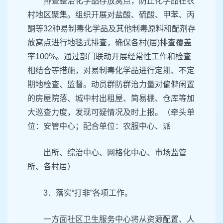
排查整治化学品存放窝点，防止化学品在农
村地区聚集。组织开展对盐酸、硫酸、甲苯、丙
酮等32种易制毒化学品及其他制毒原料和配剂存
放窝点进行地毯式排查，确保各村(居)排查覆盖
率100%。通过部门联动开展经常性工作和检查
相结合等措施，对易制毒化学品进行定期、不定
期地检查、监督。动员群防群治力量对偏僻闲置
的房屋院落、城中村出租屋、简易棚、仓库等加
大巡查力度，发现可疑情况及时上报。（牵头单
位：安管中心；配合单位：农服中心、派
出所、综治中心、网格化中心、市场监管
所、各村居）
3．落实“打非”各项工作。
一方面社区卫生服务中心将从资源配置、人