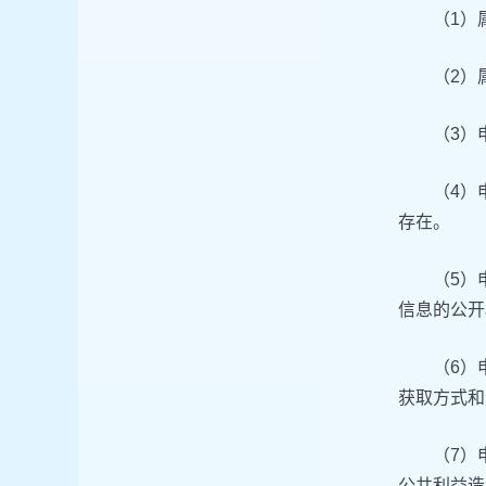
（1）
（2）
（3）
（4）
存在。
（5）
信息的公开
（6）
获取方式和
（7）
公共利益造