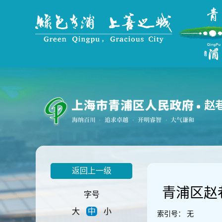
无
障
碍
操
作
说
明
跳
转
到
赵
网
站
导
航
区
跳
返回上一级
转
到
青浦区赵
主
字号
要
大
中
小
内
索引号：
无