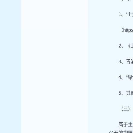
1、“
（http
2、《
3、青
4、“
5、其
（三）
属于主
公开的期限