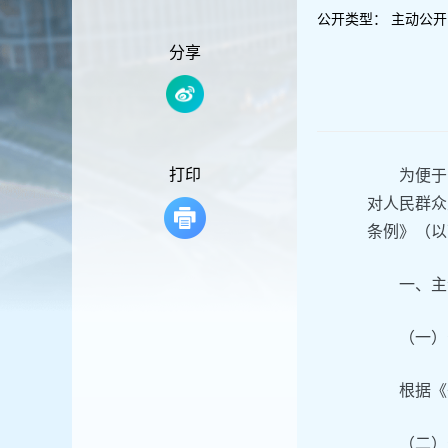
容
公开类型：
主动公开
区
域
分享
打印
为便于
对人民群众
条例》（以
一、主
（一）
根据《
（二）