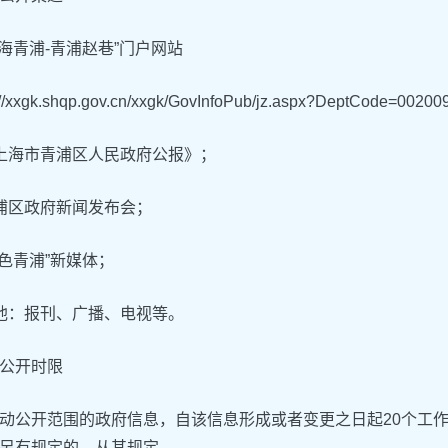
上海青浦-青浦赵巷”门户网站
://xxgk.shqp.gov.cn/xxgk/GovInfoPub/jz.aspx?DeptCode=00
上海市青浦区人民政府公报》；
浦区政府新闻发布会；
绿色青浦”新媒体；
他：报刊、广播、电视等。
公开时限
动公开范围的政府信息，自该信息形成或者变更之日起20个工
另有规定的，从其规定。