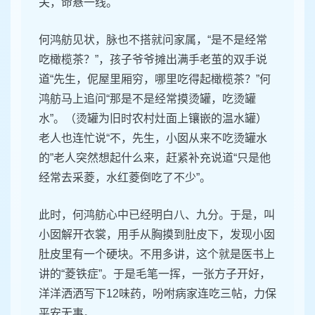
关，命悬一线。
何鸿舫见状，脉也不搭就问家属，“是不是经常
吃橄榄茶？”，孩子爷爷摊出满手老茧的双手说
道“先生，伲屋里厢穷，哪里吃得起橄榄茶？”何
鸿舫马上追问“那是不是经常摸烫罐，吃烫罐
水”。（烫罐为旧时农村灶面上镶嵌的温水罐）
老人也连忙说“不，先生，小囡从来不吃烫罐水
的”老人突然想起什么来，赶紧补充说道“只是他
经常去采菱，水红菱倒吃了不少”。
此时，何鸿舫心中已经明白八、九分。于是，叫
小囡解开衣裳，用手从胸摸到肚皮下，发现小囡
肚皮里有一个硬块。不用多讲，这个就是医书上
讲的“菱铁症”。于是毛笔一挥，一张方子开好，
洋洋洒洒写下12味药，吩咐病家连吃三帖，力保
平安无事。