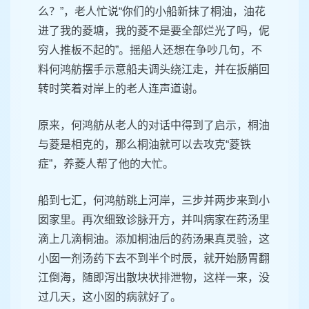
么？”，老人忙说“你们的小船新抹了桐油，油花
进了我的菱塘，我的菱不是要全部烂光了吗，伲
穷人推板不起的”。摇船人还想在争吵几句，不
料何鸿舫摆手示意船夫调头绕江走，并在扳艄回
转时笑着对岸上的老人连声道谢。
原来，何鸿舫从老人的对话中得到了启示，桐油
与菱是相克的，那么桐油就可以去攻克“菱铁
症”，养菱人帮了他的大忙。
船到七汇，何鸿舫跳上河岸，三步并两步来到小
囡家里。再次细致诊脉开方，并叫病家在药汤里
滴上几滴桐油。添加桐油后的药汤果真灵验，这
小囡一剂汤药下去不到半个时辰，就开始肠胃翻
江倒海，随即泻出散块状排泄物，这样一来，没
过几天，这小囡的病就好了。