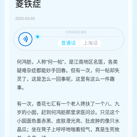
容
菱铁症
区
域
2025-03-03
何鸿舫，人称“何一帖”，是江南地区名医，各类
疑难杂症都能妙手回春。但有一次，何一帖却失
灵了，这是怎么一回事呢，这里有这么一件趣
事。
有一次，香花七汇有一个老人搀扶了一个八、九
岁的小囡，赶到何鸿舫那里求医问诊。只见这个
小囡面色墨赤黑、皮肤澄光亮、肚皮肿的像只水
晶瓜；坐在凳子上呼呼地喘着短气，真是生死攸