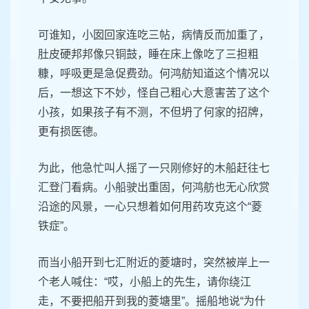
可谁知，小囡回家连吃三帖，病情反而加重了，
肚皮硬邦邦像只铜鼓，睡在床上像吃了三担粗
糠，呼吸更是急促费劲。何鸿舫知道这个情况以
后，一想这下不妙，怪自己粗心大意害苦了这个
小孩，如果孩子有不测，不但坍了何家的招牌，
更有损医德。
为此，他急忙叫人摇了一只刚修好的木船赶往七
汇登门看病。小船驶出重固，何鸿舫也无心欣赏
沿途的风景，一心只想着如何用药攻克这个“菱
铁症”。
而当小船开到七汇附近的菱塘时，突然被岸上一
个老人喊住：“哎，小船上的先生，请你绕江
走，不要把船开到我的菱塘里”。摇船地说“为什