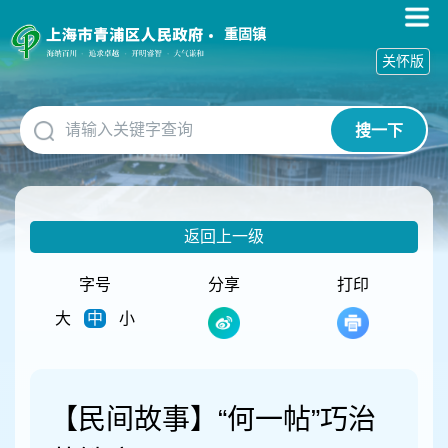
无
障
重固镇
碍
关怀版
操
作
说
搜一下
明
跳
转
到
网
返回上一级
站
导
航
字号
分享
打印
区
大
中
小
跳
转
到
主
要
【民间故事】“何一帖”巧治
内