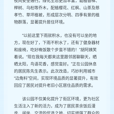
夜间安全通行。绿化生态更加丰富，栽植香樟、
榉树、乌桕等乔木，配植樱花、红枫、山茶及慈
孝竹、草坪植被，形成层次分明、四季有景的植
物群落，显著提升居住环境。
“以前这里下雨就积水，也没有可以坐的地
方，现在好了，下雨不积水了，还有了健身器材
和座椅，吃好晚饭散个步蛮不错的！”胡阿姨笑
着说。“现在我每天都来这里跟邻居聊聊天，晒
晒太阳，鸟语花香，感觉蛮好。”正在公园休息
的居民陈先生表示。此次改造，巧妙利用城市
“边角料”空间，实现环境品质的显著提升，有效
回应了居民对提升老旧小区居住品质的需求。
该公园不仅美化提升了街区环境，更为社区
生活注入了新的活力，成为了居民茶余饭后漫
步、闲坐、交流的优选之地，切实增强了群众的