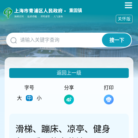
无
障
重固镇
碍
关怀版
操
作
说
搜一下
明
跳
转
到
网
返回上一级
站
导
航
字号
分享
打印
区
大
中
小
跳
转
到
主
要
滑梯、蹦床、凉亭、健身
内