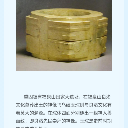
重固镇有福泉山国家大遗址，在福泉山良渚
文化墓葬出土的神像飞鸟纹玉琮则与良渚文化有
着莫大的渊源。在琮体四面分别琢出一组神人兽
面纹，即良渚先民崇拜的神像。玉琮是史前时期