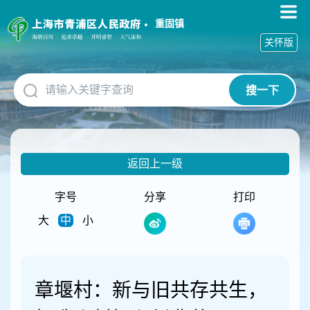
无
障
重固镇
碍
关怀版
操
作
说
搜一下
明
跳
转
到
网
返回上一级
站
导
航
字号
分享
打印
区
大
中
小
跳
转
到
主
要
章堰村：新与旧共存共生，
内