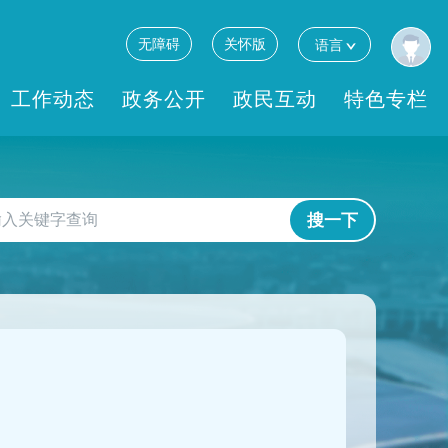
无障碍
关怀版
语言
工作动态
政务公开
政民互动
特色专栏
搜一下
！