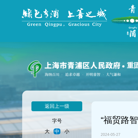
无
障
碍
操
作
说
明
跳
转
到
重
网
站
导
航
区
跳
返回上一级
转
到
“福贸路
主
字号
要
大
中
小
内
2024-05-27