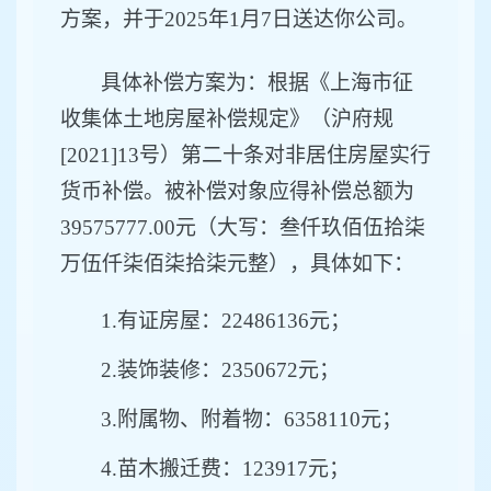
方案，并于
202
5
年
1月
7
日
送达
你公司
。
具体补偿方案为：根据《上海市征
收集体土地房屋补偿规定》（沪府规
[2021]13号）第二十条对非居
住
房屋实
行
货币补偿。被补偿对象应得补偿总额为
39575777
.00
元（大写：
叁仟玖佰伍拾柒
万伍仟柒佰柒拾柒元整
），
具体如下
：
1.有证房屋：22486136元；
2.装饰装修：2350672元；
3.附属物、附着物：6358110元；
4.苗木搬迁费：123917元；