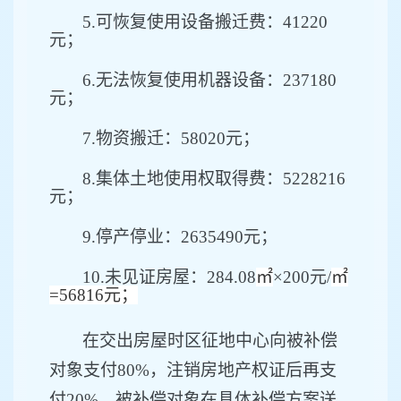
5.可恢复使用设备搬迁费：41220
元；
6.无法恢复使用机器设备：237180
元；
7.物资搬迁：58020元；
8.集体土地使用权取得费：5228216
元；
9.停产停业：2635490元；
10.未见证房屋：284.08
㎡
×200元/
㎡
=56816元；
在
交出
房屋时区征地
中心
向被补偿
对象支付
80%，注销房地产权证后再支
付20%。被补偿对象在具体补偿方案送