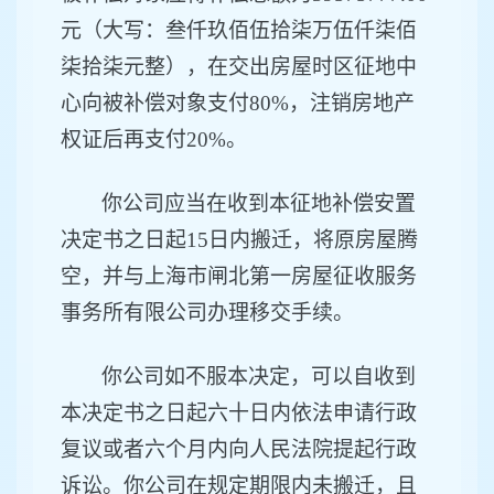
元（大写：
叁仟玖佰伍拾柒万伍仟柒佰
柒拾柒元整
），在交出房屋时区征地
中
心
向被补偿对象支付
80%，注销房地产
权证后再支付20%。
你公司
应当在收到本征地补偿安置
决定书之日起
15日内搬迁，将原房屋腾
空，并与上海市
闸北
第一房屋征收服务
事务所有限公司办理移交手续。
你公司
如不服本决定，可以自收到
本决定书之日起六十日内依法申请行政
复议或者六个月内向人民法院提起行政
诉讼
。你公司
在规定期限内未搬迁，且