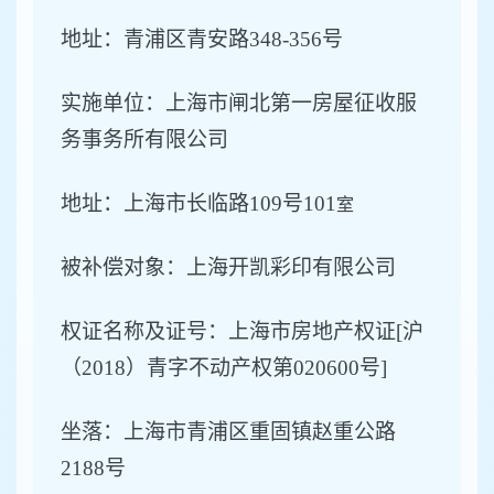
地址：青浦区青安路
348-
356号
实施单位：上海市
闸北
第一房屋征收服
务事务所有限公司
地址：
上海市
长临路
109号101
室
被补偿对象：上海开凯彩印有限公司
权证名称及证号：上海市房地产权证
[沪
（
2018）
青字
不动产权
第
020600
号
]
坐落
：
上海市
青浦区
重固镇赵重公路
2188号