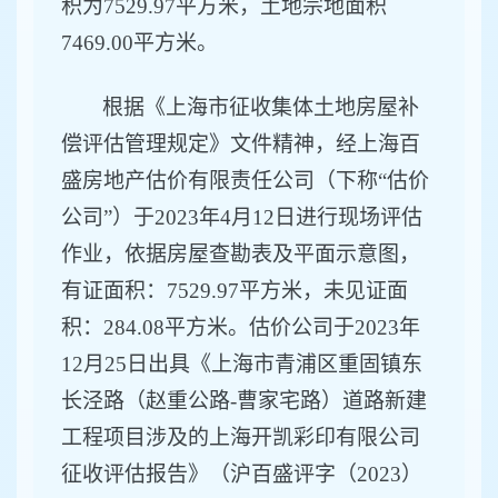
积为
7529.97
平方米，土地宗地面积
7469.00
平方米
。
根据《上海市征收集体土地房屋补
偿评估管理规定》文件精神，经上海
百
盛房地产估价有限责任公司
（
下称
“估价
公司”
）
于
2023年4月12日进行现场
评估
作业
，
依据房屋查勘表及平面示意图，
有证面积：
7529.97
平方米
，
未见证面
积：
284.08平方米
。估价公司于
202
3
年
12
月
25
日出具《上海市青浦区
重固镇东
长泾路（赵重公路
-曹家宅路）道路新建
工程
项目
涉及的
上海开凯彩印有限公司
征收评估报告
》
（
沪百盛评字（
2023）