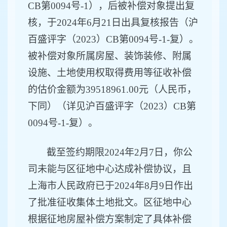
CB第0094号-1
）
，
后被补偿
对象
提出复
核，于
2024年6月21日出具复核报告（
沪
百盛评字（
2023）CB第0094号-1-复
）。
被补偿对象
所属房屋、装饰装修、附属
设施
、
土地使用权取得费用等
征收补偿
的估价
金额为
39518961.00元（人民币，
下同）（详见沪百盛评字（2023）CB第
0094号-1-复）
。
截至签约期限
202
4
年
2
月
7
日，
你公
司
未能与区征地
中心
达成补偿
协议
，
且
上海市人民政府已于
202
4
年
8
月
9
日作出
了批准征收集体土地批文
。
区
征地
中心
根据征地房屋补偿方案制定了具体补偿