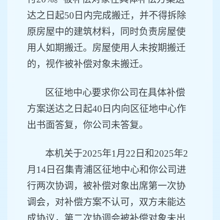
达之日起50日内完成搬迁，并不得拆除
原房屋中的建筑材料，同时负责房屋使
用人如期搬迁。房屋使用人未按期搬迁
的，视作被补偿对象未搬迁。
区征地
中心
要求
你公司
在具体补偿
方案送达之日起
40日内
向区征地中心
作
出书面答复，
你公司
未答复
。
本机关于
202
5
年
1月
22
日和
202
5
年
2
月
14
日召集青浦区征地
中心
和
你公司
进
行两次协调
，被补偿
对象出席第一次协
调会
，
对补偿方案不认可，
双方未能达
成协议，第二次协调会被补偿
对象
未出