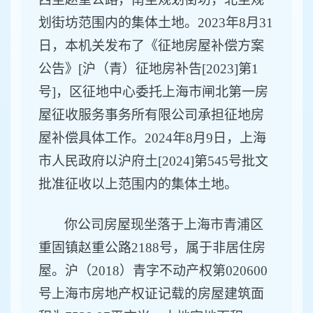
划街坊
范围内的集体
土地。
202
3
年
8
月
3
1
日，本机关发布了《征地房屋补偿方案
公告》[沪（青）征地房补告[202
3
]第
1
号
]，区征地
中心
委托上海市
闸北
第一房
屋征收服务事务所有限公司承担征地房
屋补偿具体工作。
202
4
年
8
月
9
日，上海
市人民政府以沪府土
[202
4
]第
545
号批文
批准征收以上范围内的集体土地。
你公司
房屋现坐落于
上海市
青浦区
重固镇赵重公路
2188号
，属于非居住房
屋。沪
（
2018）
青字
不动产权
第
020600
号上海市房地产权证记载的房屋建筑面