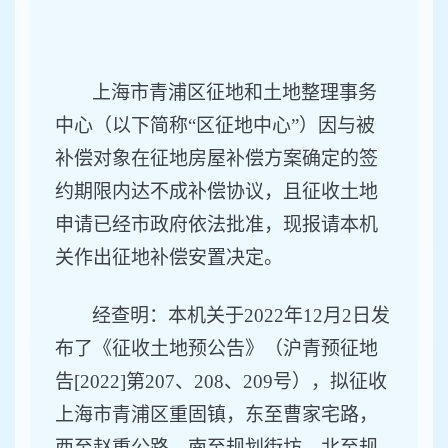
上海市青浦区征地和土地整理事务
中心（以下
简称
“
区征地
中心
”
）因与被
补偿对象在征地房屋补偿方案确定的签
约期限内达不成补偿协议，
且征收土地
申请已经市政府依法批准，现
报请本机
关作出征地补偿安置决定。
经查明：本机关于
202
2
年
12
月
2
日发
布了《
征收土地预公告
》（沪青
预
征地
告
[202
2
]第
207
、
208
、
209
号），拟征收
上海市
青浦区
重固
镇
，
东至曹家宅路，
西至赵重公路，南至规划街坊，北至规