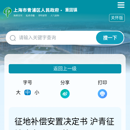
无
障
重固镇
碍
关怀版
操
作
说
搜一下
明
跳
转
到
网
返回上一级
站
导
航
字号
分享
打印
区
大
中
小
跳
转
到
主
要
征地补偿安置决定书 沪青征
内