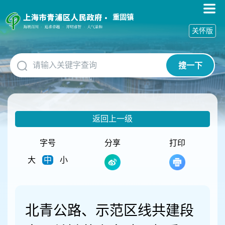
无
障
重固镇
碍
关怀版
操
作
说
搜一下
明
跳
转
到
网
返回上一级
站
导
航
字号
分享
打印
区
大
中
小
跳
转
到
主
要
北青公路、示范区线共建段
内