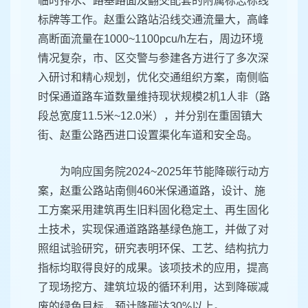
临时排水、路基路面及翻交配套的附属标志标线
标牌等工作。赵重公路站沿线交通流量大，高峰
高断面流量在1000~1100pcu/h左右，周边环境
情况复杂，市、区交警与参建各方进行了多次深
入研讨和精心规划，优化交通组织方案，南侧临
时保通道路车道数量维持现状规模2机1人非（路
段总宽度11.5米~12.0米），并分别在重固镇大
街、赵重公路西进口设置渠化车道和安全岛。
为响应国务院2024~2025年节能降碳行动方
案，赵重公路站南侧460米保通道路，设计、施
工方案采用建筑再生旧料固化稳定土、再生固化
土技术，实现保通道路路基绿色施工，并做了对
照组试验研究，研究表明环保、工艺、结构抗力
指标均取得良好的成果。该项技术的应用，提高
了现场挖方、建筑垃圾的循环利用，达到降碳减
废的绿色目标，预计降碳达30%以上。