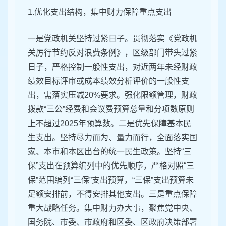
1.优化支出结构，集中财力保障重点支出
一是党政机关坚持过紧日子。贯彻落实《党政机
关厉行节约反对浪费条例》，区级部门带头过紧
日子，严格控制一般性支出，对近两年未经财政
绩效目标评审或成本绩效分析评价的一般性支
出，需落实压减20%要求。强化限额管理，财政
拨款“三公”经费和会议费预算总量和分项数原则
上不超过2025年预算数。二是优先保障基本民
生支出。坚持尽力而为、量力而行，全面落实国
家、本市和本区出台的统一民生政策。坚持“三
保”支出在预算编列中的优先顺序，严格对照“三
保”范围编列“三保”支出预算，“三保”支出预算未
足额安排前，不得安排其他支出。三是重点保障
重大战略任务。集中财力办大事，聚焦党中央、
国务院、市委、市政府和区委、区政府决策部署