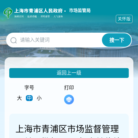
无
障
市场监管局
碍
关怀版
操
作
说
搜一下
明
跳
转
到
网
返回上一级
站
导
航
字号
打印
区
大
中
小
跳
转
到
主
要
上海市青浦区市场监督管理
内