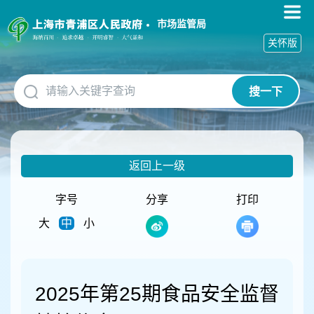
无
障
市场监管局
碍
关怀版
操
作
说
搜一下
明
跳
转
到
网
返回上一级
站
导
航
字号
分享
打印
区
大
中
小
跳
转
到
主
要
2025年第25期食品安全监督
内