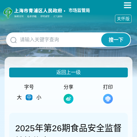
无
障
市场监管局
碍
关怀版
操
作
说
搜一下
明
跳
转
到
网
返回上一级
站
导
航
字号
分享
打印
区
大
中
小
跳
转
到
主
要
2025年第26期食品安全监督
内