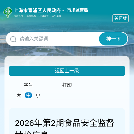
无
障
市场监管局
碍
关怀版
操
作
说
搜一下
明
跳
转
到
网
返回上一级
站
导
航
字号
打印
区
大
中
小
跳
转
到
主
2026年第2期食品安全监督
要
内