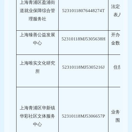
上海青浦区盈浦街
法定代
道就业保障综合管
52310118076448274T
表人
理服务社
上海臻善公益发展
开办资
52310118MJ5305638H
中心
金数额
上海唯实文化研究
52310118MJ5305216J
住所
所
上海青浦区华新镇
业务范
华彩社区文体服务
52310118MJ5306657P
围
中心