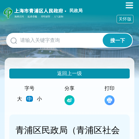
无
障
民政局
碍
关怀版
操
作
说
搜一下
明
跳
转
到
网
返回上一级
站
导
航
字号
分享
打印
区
大
中
小
跳
转
到
主
要
青浦区民政局（青浦区社会
内