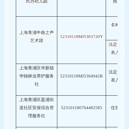
民办幼儿园
围
名称
上海青浦申曲之声
52310118MJ5303720Y
艺术团
法定代
表人
上海青浦区华新镇
法定代
华锦林业养护服务
52310118MJ5304942R
表人
社
上海青浦区盈浦街
道社区安保综合管
523101180764482585
住所
理服务社