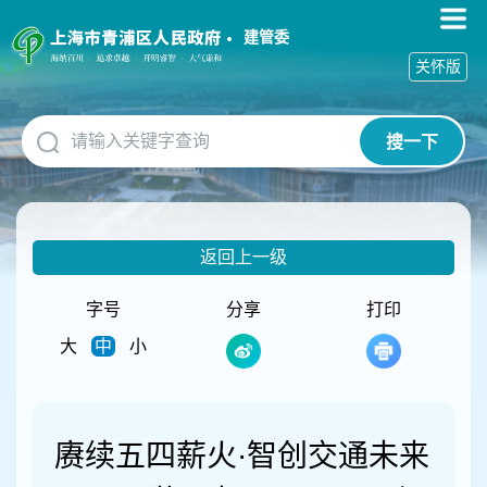
无
障
建管委
碍
关怀版
操
作
说
搜一下
明
跳
转
到
网
返回上一级
站
导
航
字号
分享
打印
区
大
中
小
跳
转
到
主
要
赓续五四薪火·智创交通未来
内