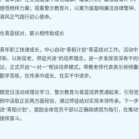
感悟榜样力量；观看警示教育片，以案为鉴敲响廉洁自律警钟，
清风正气践行初心使命。
化青蓝结对，薪火相传助成长
青年职工快速成长，中心启动“青稻计划”青蓝结对工作。活动
带新、以新促老、师徒共进”的培养理念，进一步发挥资深骨干
议，正式开启“一对一”帮扶培养模式。带教老师代表表示将倾
勤学苦练，在传承中成长、在实干中进步。
题党日活动将理论学习、警示教育与青蓝培养贯通起来，引导党
例中汲取正反两方面经验，通过师徒结对实现本领传承。下一步
进“青稻计划”，激励全体党员干部以正确政绩观为指引，在推
接续奋斗。