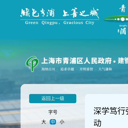
无
障
碍
操
作
说
明
跳
转
到
建
网
站
导
航
区
跳
返回上一级
转
到
深学笃行
主
字号
要
动
大
中
小
内