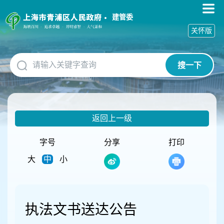
无
障
建管委
碍
关怀版
操
作
说
搜一下
明
跳
转
到
网
返回上一级
站
导
航
字号
分享
打印
区
大
中
小
跳
转
到
主
要
执法文书送达公告
内