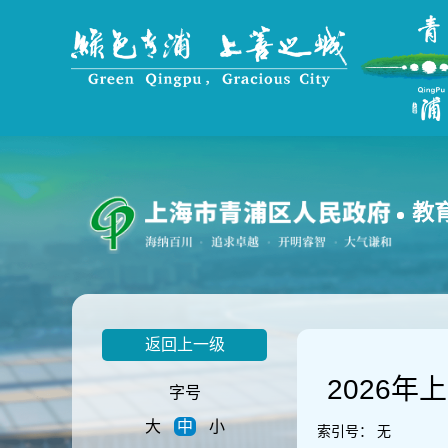
无
障
碍
操
作
说
明
跳
转
到
教
网
站
导
航
区
跳
返回上一级
转
到
2026
主
字号
要
大
中
小
内
索引号：
无