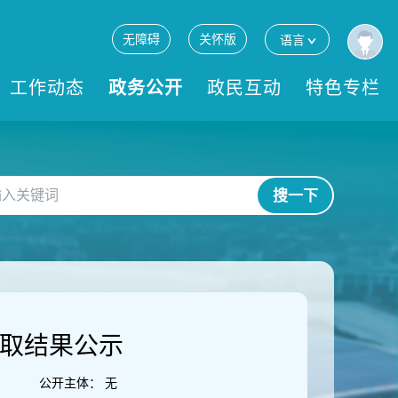
无障碍
关怀版
语言
工作动态
政务公开
政民互动
特色专栏
搜一下
录取结果公示
公开主体：
无