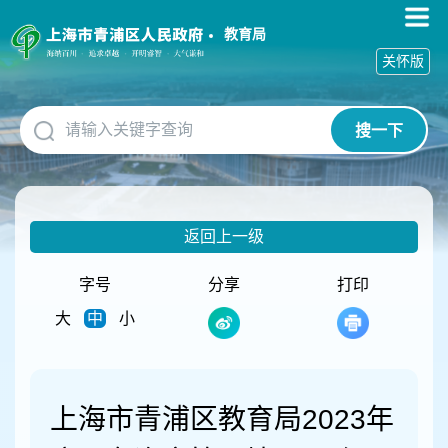
无
障
教育局
碍
关怀版
操
作
说
搜一下
明
跳
转
到
网
返回上一级
站
导
航
字号
分享
打印
区
大
中
小
跳
转
到
主
要
上海市青浦区教育局2023年
内