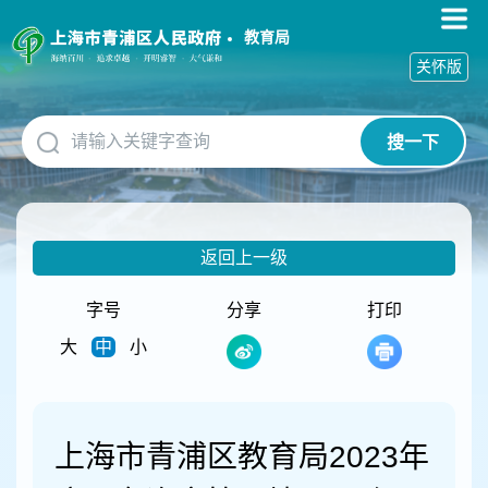
无
障
教育局
碍
关怀版
操
作
说
搜一下
明
跳
转
到
网
返回上一级
站
导
航
字号
分享
打印
区
大
中
小
跳
转
到
主
要
上海市青浦区教育局2023年
内