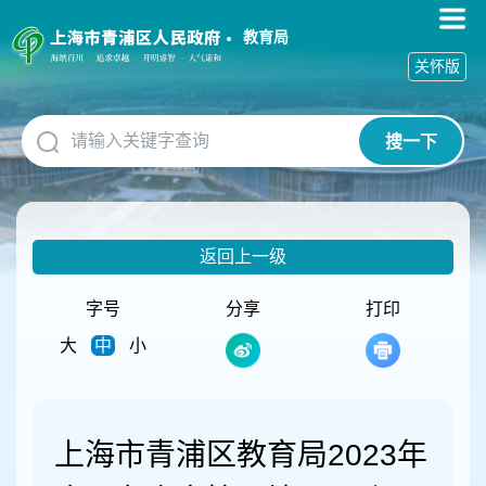
无
障
教育局
碍
关怀版
操
作
说
搜一下
明
跳
转
到
网
返回上一级
站
导
航
字号
分享
打印
区
大
中
小
跳
转
到
主
要
上海市青浦区教育局2023年
内