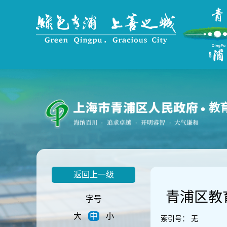
无
障
碍
操
作
说
明
跳
转
到
教
网
站
导
航
区
跳
返回上一级
转
到
青浦区教
主
字号
要
大
中
小
内
索引号：
无