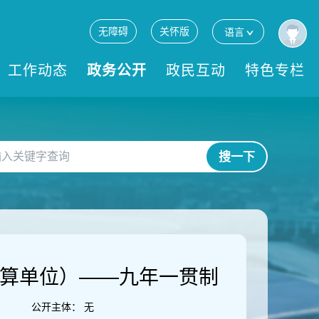
无障碍
关怀版
语言
工作动态
政务公开
政民互动
特色专栏
搜一下
预算单位）——九年一贯制
公开主体：
无