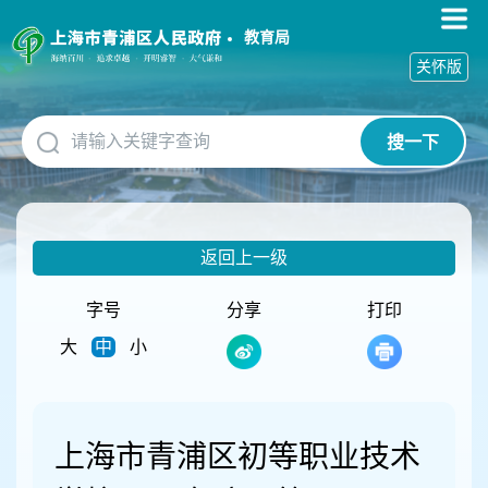
无
障
教育局
碍
关怀版
操
作
说
搜一下
明
跳
转
到
网
返回上一级
站
导
航
字号
分享
打印
区
大
中
小
跳
转
到
主
要
上海市青浦区初等职业技术
内